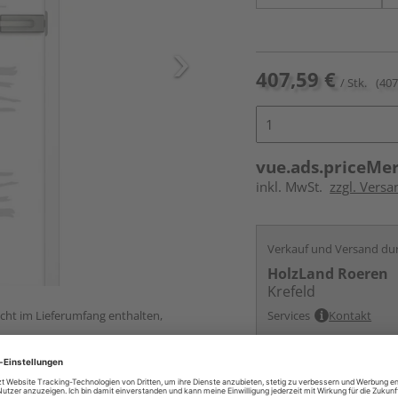
407,59 €
/ Stk.
(407
vue.ads.priceMe
inkl. MwSt.
zzgl. Versa
Verkauf und Versand du
HolzLand Roeren
Krefeld
icht im Lieferumfang enthalten,
Services
Kontakt
Online bestell
Auf Vorbestellun