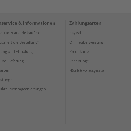
service & Informationen
Zahlungsarten
i HolzLand.de kaufen?
PayPal
ioniert die Bestellung?
Onlineüberweisung
rung und Abholung
Kreditkarte
und Lieferung
Rechnung*
arten
*Bonität vorausgesetzt
eistungen
ukte: Montageanleitungen