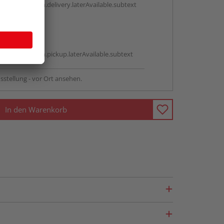
antBox.option.delivery.laterAvailable.subtext
abholen
g:
antBox.option.pickup.laterAvailable.subtext
sstellung - vor Ort ansehen.
In den Warenkorb