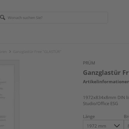
üren
Ganzglastür Free "GLASTÜR"
PRÜM
Ganzglastür F
Artikelinformatione
1972x834x8mm DIN link
Studio/Office ESG
Länge
Br