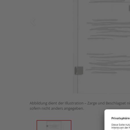
Abbildung dient der Illustration – Zarge und Beschlagset n
sofern nicht anders angegeben.