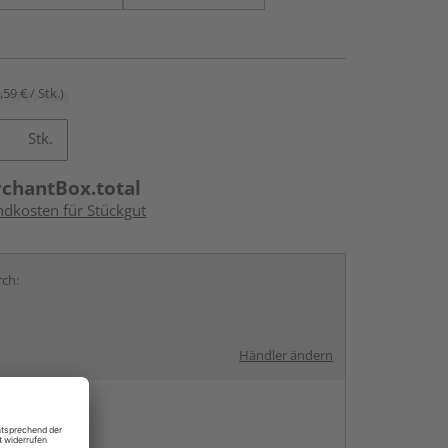
,59 € / Stk.)
Stk.
rchantBox.total
ndkosten für Stückgut
rch:
Händler ändern
en
g: