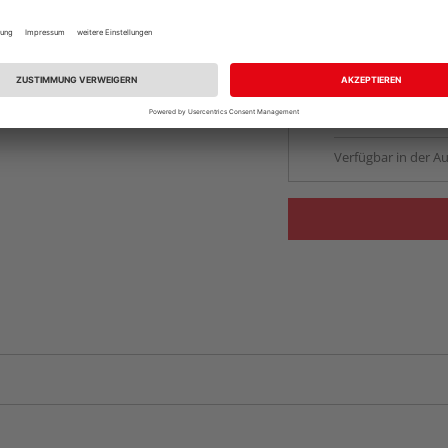
vue.ads.priceMerch
Beim Händler 
Auf Vorbestellun
vue.ads.priceMerch
Verfügbar in der Au