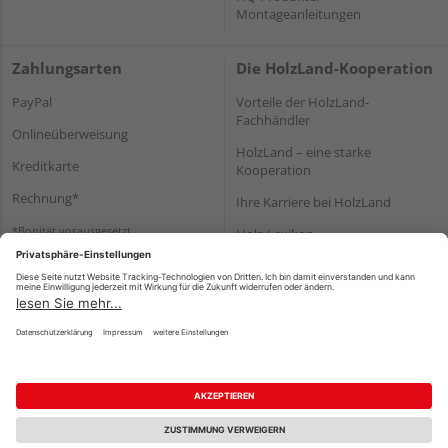
Montageanleitungen
Zahlungsarten
Die HolzLand-Kooperation
PayPal
Vorteile der HolzLand-
Fachhändler
Onlineüberweisung
HolzLand – eine starke
Kreditkarte
Kooperation
Rechnung*
Ihre Karriere bei HolzLand
*Bonität vorausgesetzt
Holz-Lexikon
Bauanleitungen
HolzLand Mitglieder-Bereich
Impressum
Datenschutz
Nutzungsbedingungen
Barrierefreiheitserklärung
Vertrag widerrufen