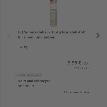
Verk
Hol
HQ Supex-Kleber - 1K-Hybridklebstoff
Mar
für innen und außen
0,45 kg
9,95 €
/ Stk.
22,11 € / kg
Verkauf & Versand
HolzLand Niemeyer
Niederlauer
13 weitere Händler