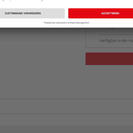
vue.ads.priceMerch
Beim Händler 
Auf Lager:
Abholu
Verfügbar in der Au