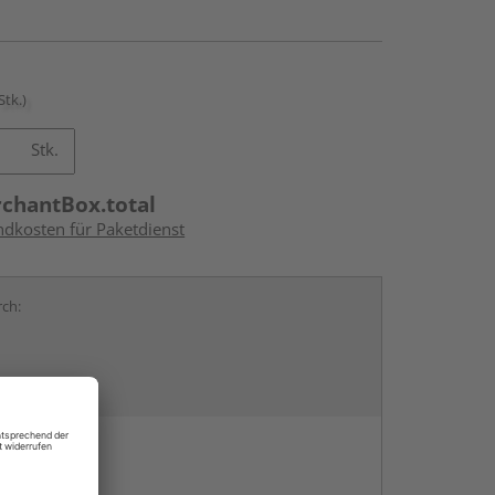
Stk.)
Stk.
rchantBox.total
ndkosten für Paketdienst
rch:
en