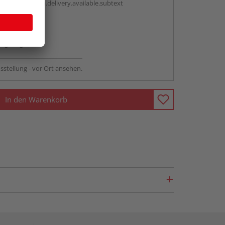
antBox.option.delivery.available.subtext
abholen
ng möglich
sstellung - vor Ort ansehen.
In den Warenkorb