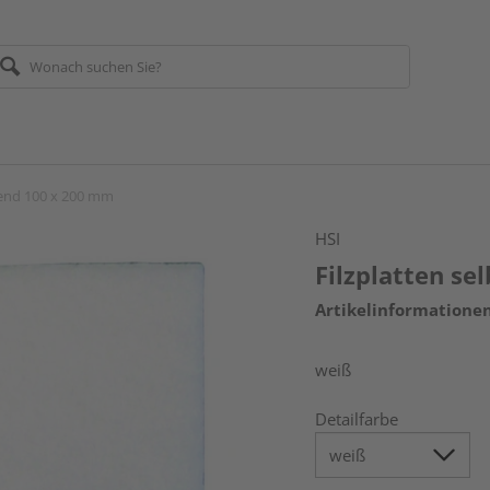
bend 100 x 200 mm
HSI
Filzplatten s
Artikelinformatione
weiß
Detailfarbe