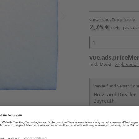
vue.ads.buyBox.price.rrp
2,75 €
/ Stk.
(2,75 € / 
vue.ads.priceMe
inkl. MwSt.
zzgl. Versa
Verkauf und Versand du
HolzLand Dostler
Bayreuth
Kontakt
Online bestell
Auf Lager: