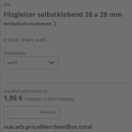
HSI
Filzgleiter selbstklebend 28 x 28 mm
Artikelinformationen
8 Stück / Paket, weiß
Detailfarbe
vue.ads.buyBox.price.rrp
1,95 €
/ Paket(e)
(1,95 € / Paket(e))
Paket(e)
vue.ads.priceMerchantBox.total