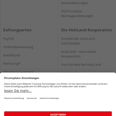
Serviceleistungen
HQ-Produkte:
Montageanleitungen
Zahlungsarten
Die HolzLand-Kooperation
PayPal
Vorteile der HolzLand-
Fachhändler
Onlineüberweisung
HolzLand – eine starke
Kreditkarte
Kooperation
Rechnung*
Ihre Karriere bei HolzLand
*Bonität vorausgesetzt
Holz-Lexikon
Bauanleitungen
HolzLand Mitglieder-Bereich
Impressum
Datenschutz
Nutzungsbedingungen