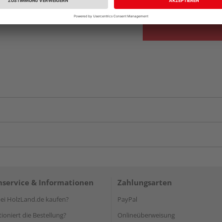
service & Informationen
Zahlungsarten
i HolzLand.de kaufen?
PayPal
ioniert die Bestellung?
Onlineüberweisung