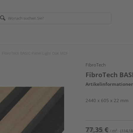
FibroTech BASIC Panel Light Oak MDF
FibroTech
FibroTech BAS
Artikelinformatione
2440 x 605 x 22 mm
77,35 €
/ m²
(114,18 