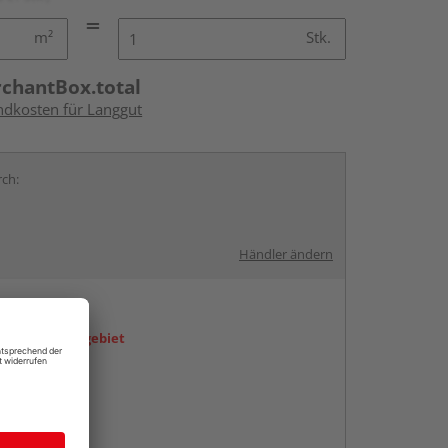
m²
Stk.
rchantBox.total
andkosten für Langgut
rch:
Händler ändern
en
icht im Liefergebiet
ren Händlern
abholen
ng möglich