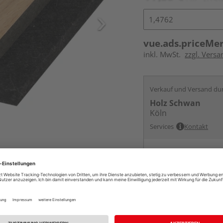
vue.ads.priceMe
inkl. MwSt.
zzgl. Vers
Verkauf und Versand du
Holz Schwan
Köln
Services
Kontakt
Online bestell
Ihr Standort ist n
Lieferbar von
ande
Beim Händler 
Auf Lager:
Abholu