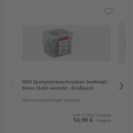
SW
mit
Meh
Verk
Spi
SWG Spanplattenschrauben Senkkopf
Aug
Eimer Stahl verzinkt - Großpack
Mehrere Ausführungen erhältlich
UVP
17,79 €
/ Paket(e)
14,99 €
/ Paket(e)