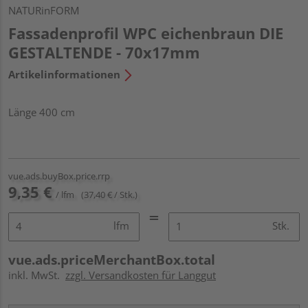
NATURinFORM
Fassadenprofil WPC eichenbraun DIE
GESTALTENDE - 70x17mm
Artikelinformationen
Länge 400 cm
vue.ads.buyBox.price.rrp
9,35 €
/ lfm
(37,40 € / Stk.)
lfm
Stk.
vue.ads.priceMerchantBox.total
inkl. MwSt.
zzgl. Versandkosten für Langgut