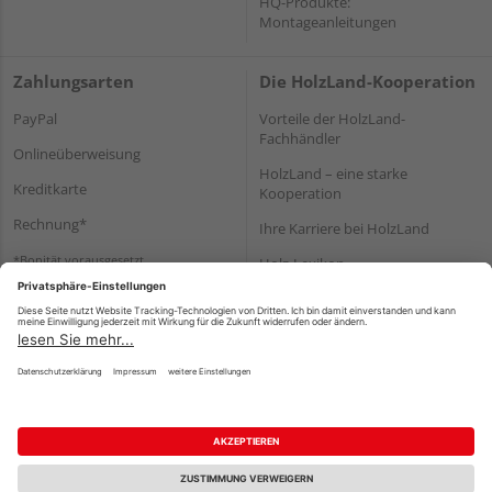
HQ-Produkte:
Montageanleitungen
Zahlungsarten
Die HolzLand-Kooperation
PayPal
Vorteile der HolzLand-
Fachhändler
Onlineüberweisung
HolzLand – eine starke
Kreditkarte
Kooperation
Rechnung*
Ihre Karriere bei HolzLand
*Bonität vorausgesetzt
Holz-Lexikon
Bauanleitungen
HolzLand Mitglieder-Bereich
Impressum
Datenschutz
Nutzungsbedingungen
Barrierefreiheitserklärung
Vertrag widerrufen