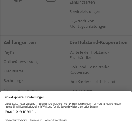
Zahlungsarten
Serviceleistungen
HQ-Produkte:
Montageanleitungen
Zahlungsarten
Die HolzLand-Kooperation
PayPal
Vorteile der HolzLand-
Fachhändler
Onlineüberweisung
HolzLand – eine starke
Kreditkarte
Kooperation
Rechnung*
Ihre Karriere bei HolzLand
*Bonität vorausgesetzt
Holz-Lexikon
Bauanleitungen
HolzLand Mitglieder-Bereich