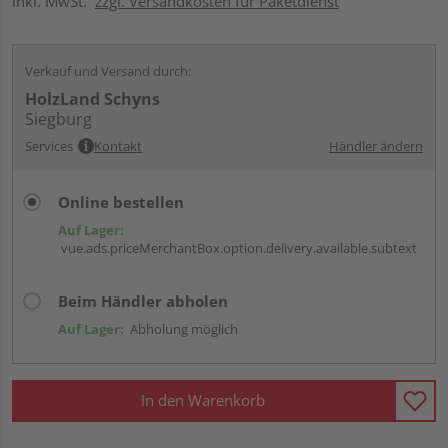
inkl. MwSt.
zzgl. Versandkosten für Paketdienst
Verkauf und Versand durch:
HolzLand Schyns
Siegburg
Services
Kontakt
Händler ändern
Online bestellen
Auf Lager:
vue.ads.priceMerchantBox.option.delivery.available.subtext
Beim Händler abholen
Auf Lager:
Abholung möglich
In den Warenkorb