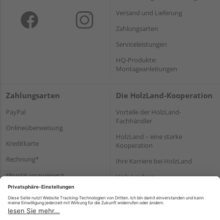
Versand und Lieferung
Zahlungsarten
Serviceleistungen
HQ-Produkte:
Montageanleitungen
Zahlungsarten
Die HolzLand-Kooperation
PayPal
Vorteile der HolzLand-
Fachhändler
Onlineüberweisung
HolzLand – eine starke
Kreditkarte
Kooperation
Rechnung*
Ihre Karriere bei HolzLand
*Bonität vorausgesetzt
Holz-Lexikon
Bauanleitungen
HolzLand Mitglieder-Bereich