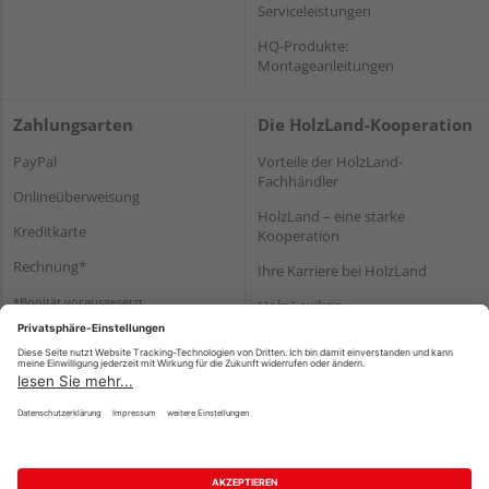
Serviceleistungen
HQ-Produkte:
Montageanleitungen
Zahlungsarten
Die HolzLand-Kooperation
PayPal
Vorteile der HolzLand-
Fachhändler
Onlineüberweisung
HolzLand – eine starke
Kreditkarte
Kooperation
Rechnung*
Ihre Karriere bei HolzLand
*Bonität vorausgesetzt
Holz-Lexikon
Bauanleitungen
HolzLand Mitglieder-Bereich
Impressum
Datenschutz
Nutzungsbedingungen