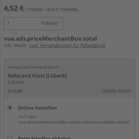
4,52 €
/ Paket(e)
(4,52 € / Paket(e))
Paket(e)
vue.ads.priceMerchantBox.total
inkl. MwSt.
zzgl. Versandkosten für Paketdienst
Verkauf und Versand durch:
HolzLand Klatt (Lübeck)
Lübeck
Kontakt
Händler ändern
Online bestellen
Auf Lager:
vue.ads.priceMerchantBox.option.delivery.available.subtext
Beim Händler abholen