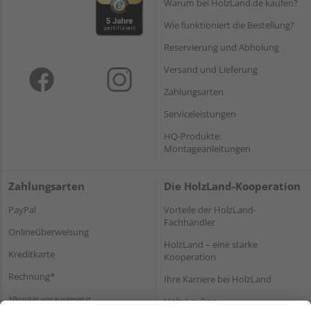
Warum bei HolzLand.de kaufen?
Wie funktioniert die Bestellung?
Reservierung und Abholung
Versand und Lieferung
Zahlungsarten
Serviceleistungen
HQ-Produkte:
Montageanleitungen
Zahlungsarten
Die HolzLand-Kooperation
PayPal
Vorteile der HolzLand-
Fachhändler
Onlineüberweisung
HolzLand – eine starke
Kreditkarte
Kooperation
Rechnung*
Ihre Karriere bei HolzLand
*Bonität vorausgesetzt
Holz-Lexikon