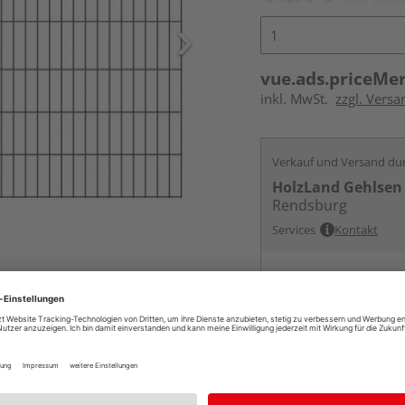
vue.ads.priceMe
inkl. MwSt.
zzgl. Versa
Verkauf und Versand du
HolzLand Gehlsen
Rendsburg
Services
Kontakt
Online bestell
Ihr Standort ist n
Beim Händler 
Auf Vorbestellun
vue.ads.priceMerch