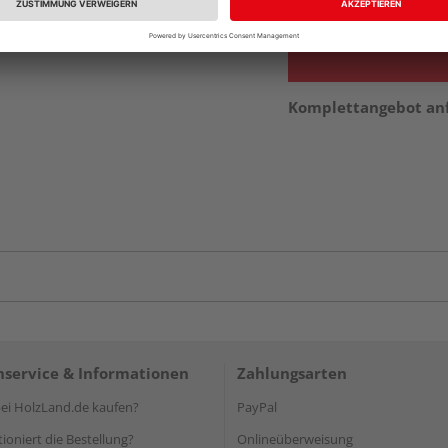
Komplettangebot an
service & Informationen
Zahlungsarten
i HolzLand.de kaufen?
PayPal
ioniert die Bestellung?
Onlineüberweisung