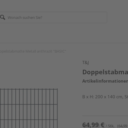
pelstabmatte Metall anthrazit "BASIC"
T&J
Doppelstabmat
Artikelinformatione
B x H: 200 x 140 cm, 
64,99 €
/ Stk.
(64,99 