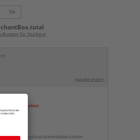
Stk.
rchantBox.total
ndkosten für Stückgut
rch:
Händler ändern
en
icht im Liefergebiet
abholen
g:
antBox.option.pickup.laterAvailable.subtext