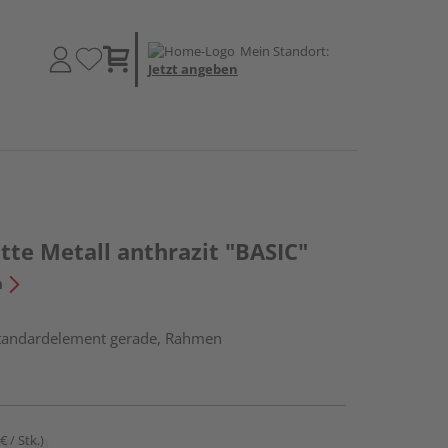
Mein Standort:
Jetzt angeben
te Metall anthrazit "BASIC"
n
Standardelement gerade, Rahmen
€ / Stk.)