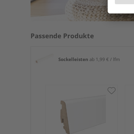
Passende Produkte
Sockelleisten
ab 1,99 € / lfm