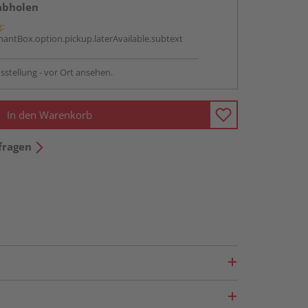
abholen
g:
antBox.option.pickup.laterAvailable.subtext
sstellung - vor Ort ansehen.
In den Warenkorb
fragen