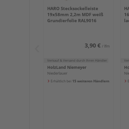
HARO Stecksockelleiste
HA
19x58mm 2,2m MDF weiß
1
Grundierfolie RAL9016
la
3,90 €
/ lfm
Verkauf & Versand
durch Ihren Händler
Ve
HolzLand Niemeyer
Ho
Niederlauer
Ni
Erhältlich bei
15 weiteren Händlern
E