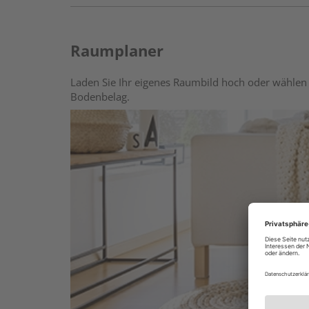
Raumplaner
Laden Sie Ihr eigenes Raumbild hoch oder wählen 
Bodenbelag.