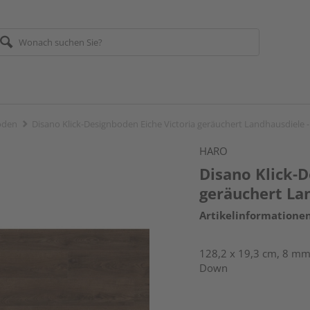
öden
Disano Klick-Designboden Eiche Victoria geräuchert Landhausdiele
HARO
Disano Klick-D
geräuchert La
Artikelinformatione
128,2 x 19,3 cm, 8 mm 
Down