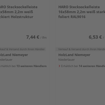
RO Stecksockelleiste
HARO Stecksockelleiste
6x58mm 2,2m weiß
16x58mm 2,2m weiß star
ckiert Holzstruktur
foliert RAL9016
7,44 €
6,53 €
/ lfm
/
rkauf & Versand
durch Ihren Händler
Verkauf & Versand
durch Ihren Händl
lzLand Niemeyer
HolzLand Niemeyer
ederlauer
Niederlauer
rhältlich bei
13 weiteren Händlern
Erhältlich bei
14 weiteren Händl