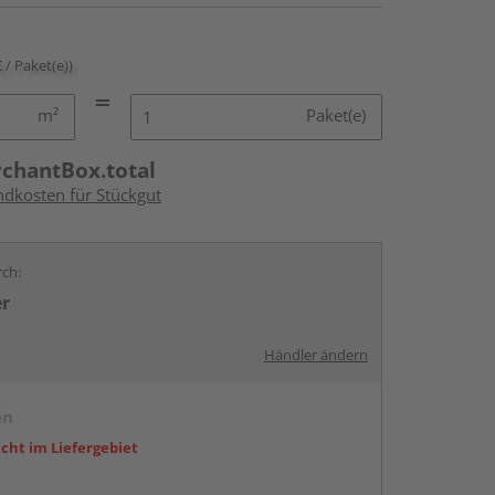
€ / Paket(e))
m²
Paket(e)
rchantBox.total
ndkosten für Stückgut
rch:
er
Händler ändern
en
icht im Liefergebiet