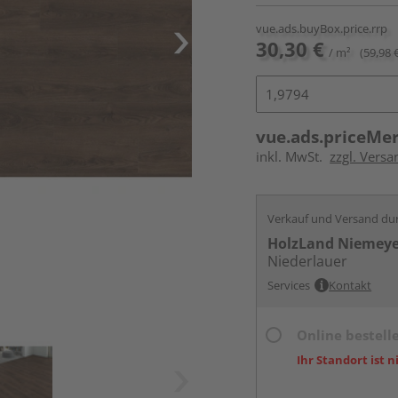
vue.ads.buyBox.price.rrp
30,30 €
/ m²
(59,98 
vue.ads.priceMe
inkl. MwSt.
zzgl. Versa
Verkauf und Versand du
HolzLand Niemey
Niederlauer
Services
Kontakt
Online bestell
Ihr Standort ist n