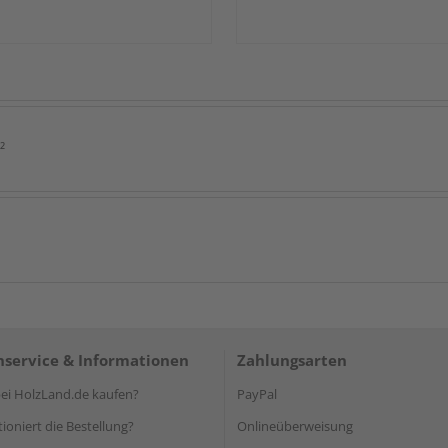
²
service & Informationen
Zahlungsarten
i HolzLand.de kaufen?
PayPal
ioniert die Bestellung?
Onlineüberweisung