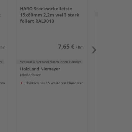
HARO Stecksockelleiste
Verkauf & Versand
du
k
15x80mm 2,2m weiß stark
foliert RAL9010
HolzLand Nieme
Niederlauer
Erhältlich bei
15 w
7,65 €
 lfm
/ lfm
er
Verkauf & Versand
durch Ihren Händler
HolzLand Niemeyer
Niederlauer
ern
Erhältlich bei
15 weiteren Händlern