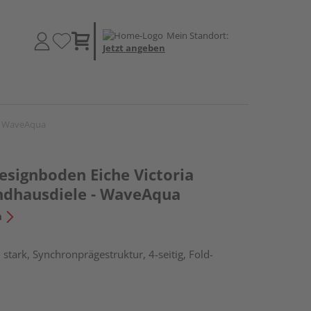
Mein Standort:
Jetzt angeben
 - WaveAqua
esignboden Eiche Victoria
ndhausdiele - WaveAqua
n
stark, Synchronprägestruktur, 4-seitig, Fold-