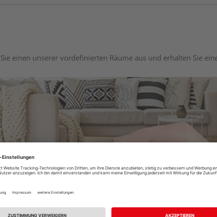
Sie einen unserer vordefinierten Räume aus und erhalten Sie ei
Raumplaner