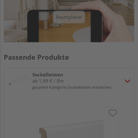
Raumplaner
Passende Produkte
Sockelleisten
ab 1,99 € / lfm
gesamte Kategorie Sockelleisten entdecken
HA
wei