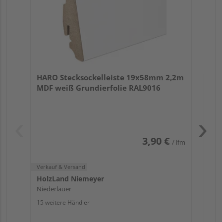
Verk
Hol
HARO Stecksockelleiste 19x58mm 2,2m
Nie
MDF weiß Grundierfolie RAL9016
13 w
3,90 €
/ lfm
Verkauf & Versand
HolzLand Niemeyer
Niederlauer
15 weitere Händler