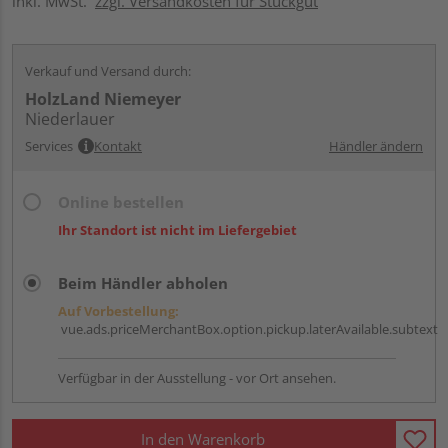
inkl. MwSt.
zzgl. Versandkosten für Stückgut
Verkauf und Versand durch:
HolzLand Niemeyer
Niederlauer
Services
Kontakt
Händler ändern
Online bestellen
Ihr Standort ist nicht im Liefergebiet
Beim Händler abholen
Auf Vorbestellung:
vue.ads.priceMerchantBox.option.pickup.laterAvailable.subtext
Verfügbar in der Ausstellung - vor Ort ansehen.
In den Warenkorb