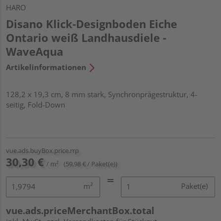
HARO
Disano Klick-Designboden Eiche
Ontario weiß Landhausdiele -
WaveAqua
Artikelinformationen
128,2 x 19,3 cm, 8 mm stark, Synchronprägestruktur, 4-
seitig, Fold-Down
vue.ads.buyBox.price.rrp
30,30 €
/ m²
(59,98 € / Paket(e))
m²
Paket(e)
vue.ads.priceMerchantBox.total