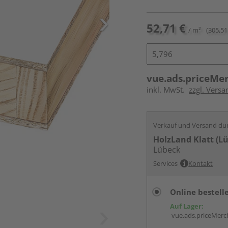
52,71 €
/ m²
(305,51 
vue.ads.priceMe
inkl. MwSt.
zzgl. Vers
Verkauf und Versand du
HolzLand Klatt (L
Lübeck
Services
Kontakt
Online bestell
Auf Lager:
vue.ads.priceMerch