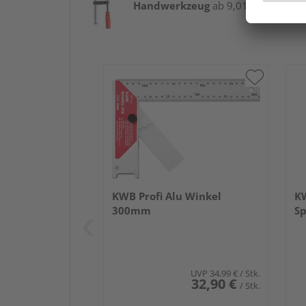
Handwerkzeug
ab 9,01 € / Stk.
KWB Profi Alu Winkel
KW
300mm
S
UVP
34,99 €
/ Stk.
32,90 €
/ Stk.