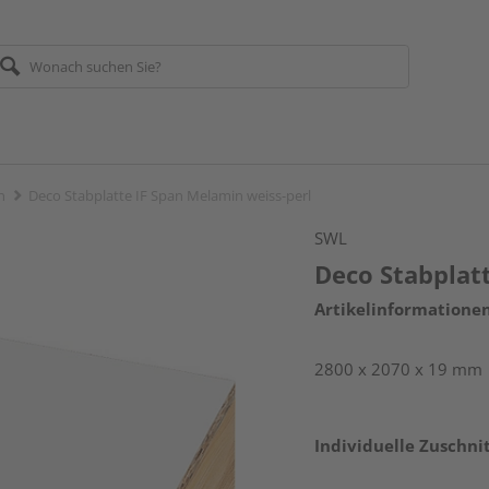
n
Deco Stabplatte IF Span Melamin weiss-perl
SWL
Deco Stabplat
Artikelinformatione
2800 x 2070 x 19 mm
Individuelle Zuschnit