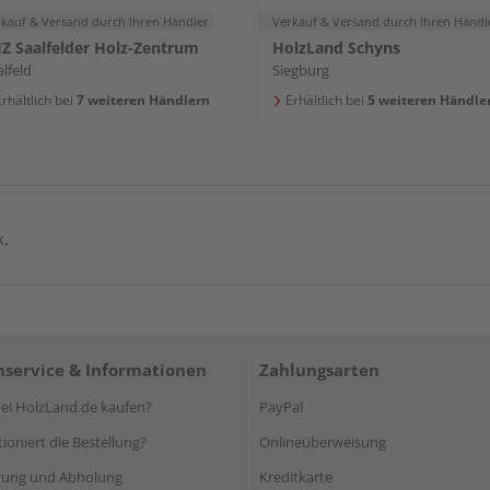
rkauf & Versand
durch Ihren Händler
Verkauf & Versand
durch Ihren Händl
Z Saalfelder Holz-Zentrum
HolzLand Schyns
lfeld
Siegburg
rhältlich bei
7 weiteren Händlern
Erhältlich bei
5 weiteren Händle
k.
service & Informationen
Zahlungsarten
i HolzLand.de kaufen?
PayPal
ioniert die Bestellung?
Onlineüberweisung
rung und Abholung
Kreditkarte