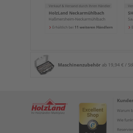
Verkauf & Versand
durch Ihren Händler
Ve
HolzLand Neckarmühlbach
SH
Haßmersheim-Neckarmühlbach
Saa
Erhältlich bei
11 weiteren Händlern
E
Maschinenzubehör
ab 19,94 € / St
Kunden
Warum be
Wie funkt
Reservie