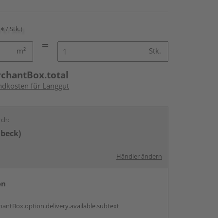
€ / Stk.)
m²
Stk.
rchantBox.total
andkosten für Langgut
rch:
übeck)
Händler ändern
en
antBox.option.delivery.available.subtext