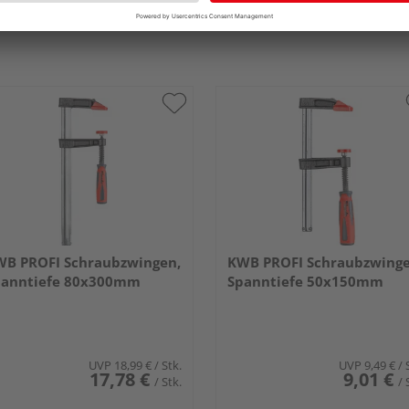
B PROFI Schraubzwingen,
KWB PROFI Schraubzwinge
panntiefe 80x300mm
Spanntiefe 50x150mm
UVP
18,99 €
/ Stk.
UVP
9,49 €
/ 
17,78 €
9,01 €
/ Stk.
/ 