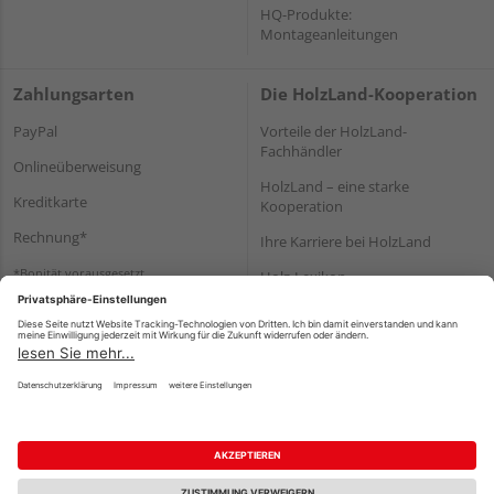
HQ-Produkte:
Montageanleitungen
Zahlungsarten
Die HolzLand-Kooperation
PayPal
Vorteile der HolzLand-
Fachhändler
Onlineüberweisung
HolzLand – eine starke
Kreditkarte
Kooperation
Rechnung*
Ihre Karriere bei HolzLand
*Bonität vorausgesetzt
Holz-Lexikon
Bauanleitungen
HolzLand Mitglieder-Bereich
Impressum
Datenschutz
Nutzungsbedingungen
Barrierefreiheitserklärung
Vertrag widerrufen