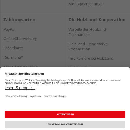
Montageanleitungen
Zahlungsarten
Die HolzLand-Kooperation
PayPal
Vorteile der HolzLand-
Fachhändler
Onlineüberweisung
HolzLand – eine starke
Kreditkarte
Kooperation
Rechnung*
Ihre Karriere bei HolzLand
*Bonität vorausgesetzt
Holz-Lexikon
Bauanleitungen
HolzLand Mitglieder-Bereich
Impressum
Datenschutz
Nutzungsbedingungen
Barrierefreiheitserklärung
Vertrag widerrufen