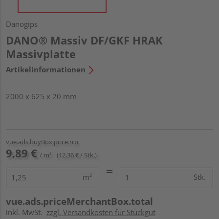
Danogips
DANO® Massiv DF/GKF HRAK
Massivplatte
Artikelinformationen
2000 x 625 x 20 mm
vue.ads.buyBox.price.rrp
9,89 €
/ m²
(12,36 € / Stk.)
m²
Stk.
vue.ads.priceMerchantBox.total
inkl. MwSt.
zzgl. Versandkosten für Stückgut