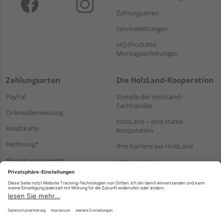
Zahlungsarten
Serviceleistungen
HQ-Produkte:
Montageanleitungen
Zahlungsarten
Die HolzLand-Kooperation
PayPal
Vorteile der HolzLand-
Fachhändler
Onlineüberweisung
HolzLand – eine starke
Kreditkarte
Kooperation
Rechnung*
Ihre Karriere bei HolzLand
*Bonität vorausgesetzt
Holz-Lexikon
Bauanleitungen
HolzLand Mitglieder-Bereich