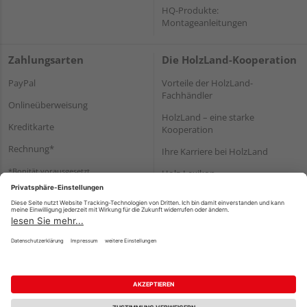
HQ-Produkte:
Montageanleitungen
Zahlungsarten
Die HolzLand-Kooperation
PayPal
Vorteile der HolzLand-
Fachhändler
Onlineüberweisung
HolzLand – eine starke
Kreditkarte
Kooperation
Rechnung*
Ihre Karriere bei HolzLand
*Bonität vorausgesetzt
Holz-Lexikon
Bauanleitungen
HolzLand Mitglieder-Bereich
Impressum
Datenschutz
Nutzungsbedingungen
Barrierefreiheitserklärung
Vertrag widerrufen