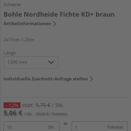
Scheerer
Bohle Nordheide Fichte KD+ braun
Artikelinformationen
2x15cm 1,20m
Länge
Individuelle Zuschnitt-Anfrage stellen
statt
5,75 €
/ Stk.
- 12%
5,06 €
/ Stk.
(50,60 € / Paket(e))
Stk.
Paket(e)