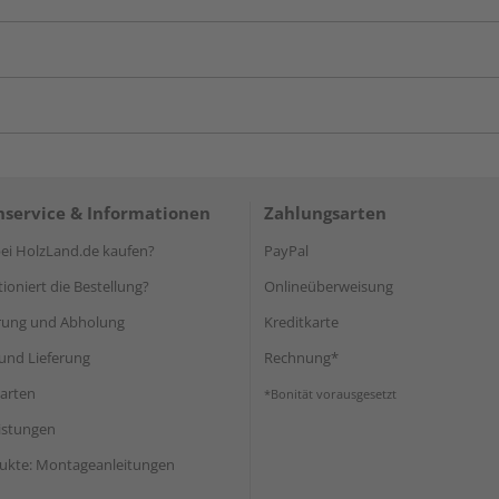
service & Informationen
Zahlungsarten
i HolzLand.de kaufen?
PayPal
ioniert die Bestellung?
Onlineüberweisung
rung und Abholung
Kreditkarte
und Lieferung
Rechnung*
arten
*Bonität vorausgesetzt
eistungen
ukte: Montageanleitungen