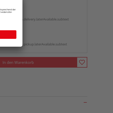
en
g:
antBox.option.delivery.laterAvailable.subtext
abholen
g:
antBox.option.pickup.laterAvailable.subtext
In den Warenkorb