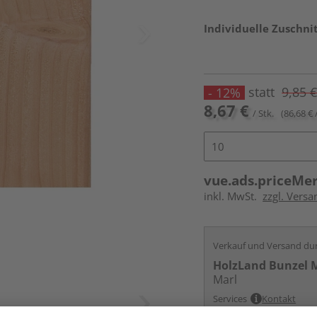
Individuelle Zuschnit
statt
9,85 
- 12%
8,67 €
/ Stk.
(86,68 € 
vue.ads.priceMe
inkl. MwSt.
zzgl. Versa
Verkauf und Versand du
HolzLand Bunzel 
Marl
Services
Kontakt