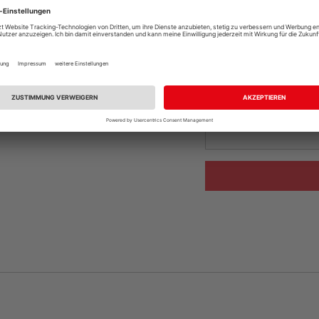
Online bestell
Auf Vorbestellun
vue.ads.priceMerch
Beim Händler 
Auf Vorbestellun
vue.ads.priceMerch