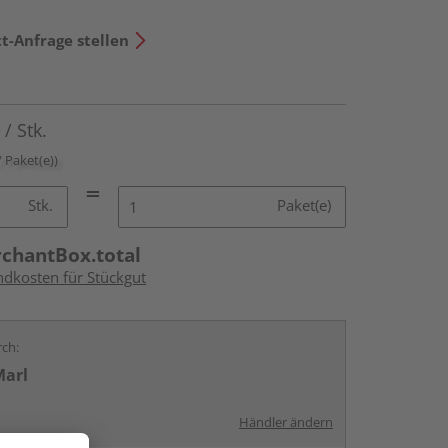
t-Anfrage stellen
€
/ Stk.
/ Paket(e))
Stk.
Paket(e)
rchantBox.total
ndkosten für Stückgut
rch:
Marl
Händler ändern