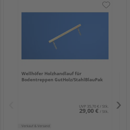
Wel
Bo
Verk
Hol
Wellhöfer Holzhandlauf für
Ren
Bodentreppen GutHolz/StahlBlauPak
9 we
UVP
35,70 €
/ Stk.
29,00 €
/ Stk.
Verkauf & Versand