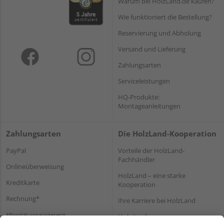
Warum bei HolzLand.de kaufen?
Wie funktioniert die Bestellung?
Reservierung und Abholung
Versand und Lieferung
Zahlungsarten
Serviceleistungen
HQ-Produkte:
Montageanleitungen
Zahlungsarten
Die HolzLand-Kooperation
PayPal
Vorteile der HolzLand-
Fachhändler
Onlineüberweisung
HolzLand – eine starke
Kreditkarte
Kooperation
Rechnung*
Ihre Karriere bei HolzLand
*Bonität vorausgesetzt
Holz-Lexikon