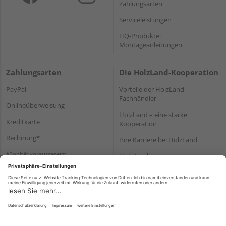
Zahlungsarten
Serviceleistungen
HQ-Produkte:
Montageanleitungen
Zahlungsarten
Die HolzLand-Kooperation
PayPal
Vorteile der HolzLand-
Fachhändler
Onlineüberweisung
HolzLand – eine starke
Kreditkarte
Kooperation
Rechnung*
Ihre Karriere bei HolzLand
*Bonität vorausgesetzt
Holz-Lexikon
Bauanleitungen
HolzLand Mitglieder-Bereich