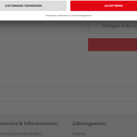
Beim Händler 
Auf Lager:
Abholu
Verfügbar in der Au
service & Informationen
Zahlungsarten
i HolzLand.de kaufen?
PayPal