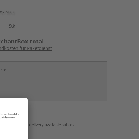
€ / Stk.)
Stk.
rchantBox.total
ndkosten für Paketdienst
rch:
en
antBox.option.delivery.available.subtext