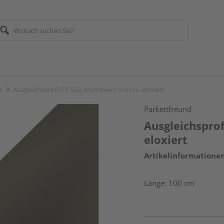
e
Ausgleichsprofil PF 556, Aluminium bronze, eloxiert
Parkettfreund
Ausgleichsprof
eloxiert
Artikelinformatione
Länge: 100 cm