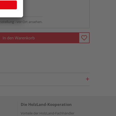
abholen
ng möglich
sstellung - vor Ort ansehen.
In den Warenkorb
Die HolzLand-Kooperation
Vorteile der HolzLand-Fachhändler