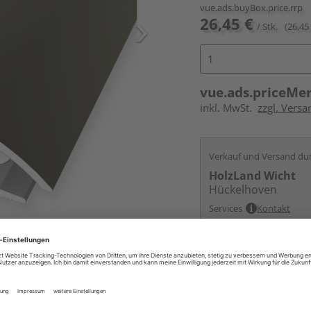
vue.ads.buyBox.price.rrp
26,45 €
/ Stk.
(26,45 
vue.ads.priceMe
inkl. MwSt.
zzgl. Versa
Verkauf und Versand du
HolzLand Wicht
Hückelhoven
Services
Kontakt
Online bestell
Auf Lager:
vue.ads.priceMerch