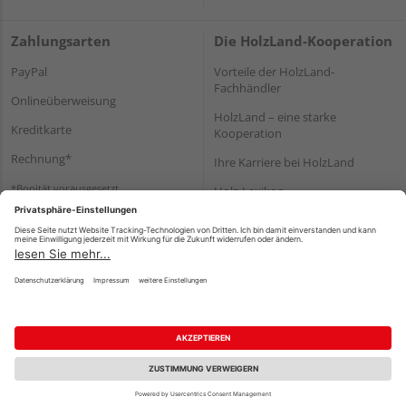
Zahlungsarten
Die HolzLand-Kooperation
PayPal
Vorteile der HolzLand-
Fachhändler
Onlineüberweisung
HolzLand – eine starke
Kreditkarte
Kooperation
Rechnung*
Ihre Karriere bei HolzLand
*Bonität vorausgesetzt
Holz-Lexikon
Bauanleitungen
HolzLand Mitglieder-Bereich
Impressum
Datenschutz
Nutzungsbedingungen
Barrierefreiheitserklärung
Vertrag widerrufen
©
HolzLand GmbH