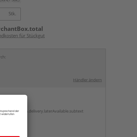
Stk.
rchantBox.total
ndkosten für Stückgut
rch:
d
Händler ändern
en
g:
antBox.option.delivery.laterAvailable.subtext
abholen
g: