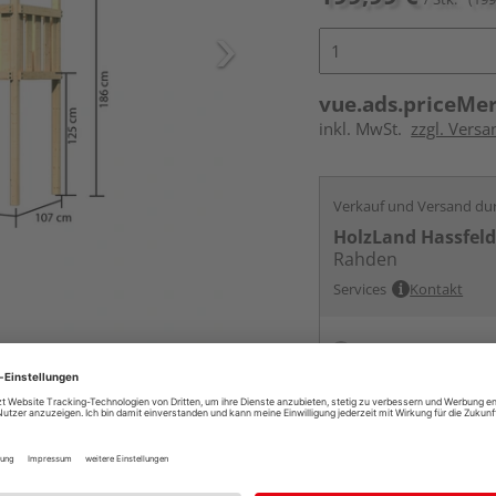
vue.ads.priceMe
inkl. MwSt.
zzgl. Versa
Verkauf und Versand du
HolzLand Hassfel
Rahden
Services
Kontakt
Online bestell
Auf Vorbestellun
vue.ads.priceMerch
Beim Händler 
Auf Vorbestellun