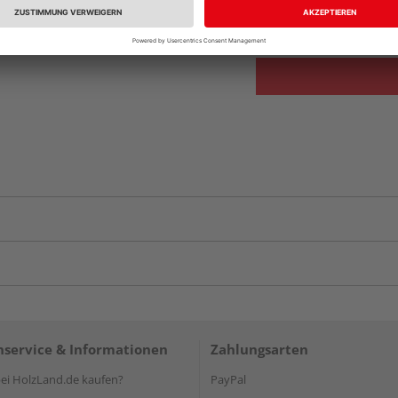
vue.ads.priceMerch
service & Informationen
Zahlungsarten
i HolzLand.de kaufen?
PayPal