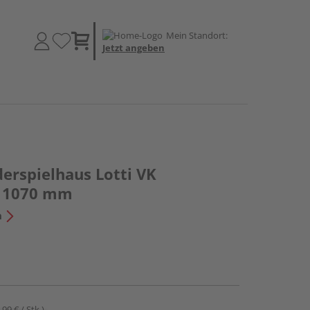
Mein Standort:
Jetzt angeben
erspielhaus Lotti VK
n 1070 mm
n
,99 € / Stk.)