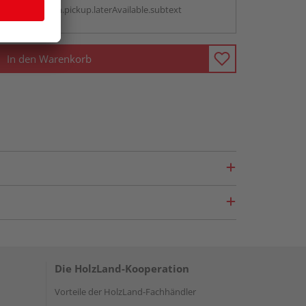
antBox.option.pickup.laterAvailable.subtext
In den Warenkorb
Die HolzLand-Kooperation
Vorteile der HolzLand-Fachhändler