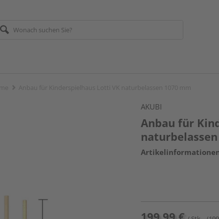
rme
Anbau für Kinderspielhaus Lotti VK naturbelassen 1070 mm
AKUBI
Anbau für Kind
naturbelasse
Artikelinformatione
199,99 €
/ Stk.
(199