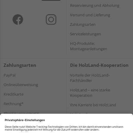
Reservierung und Abholung
Versand und Lieferung
Zahlungsarten
Serviceleistungen
HQ-Produkte:
Montageanleitungen
Zahlungsarten
Die HolzLand-Kooperation
PayPal
Vorteile der HolzLand-
Fachhändler
Onlineüberweisung
HolzLand – eine starke
Kreditkarte
Kooperation
Rechnung*
Ihre Karriere bei HolzLand
*Bonität vorausgesetzt
Holz-Lexikon
Bauanleitungen