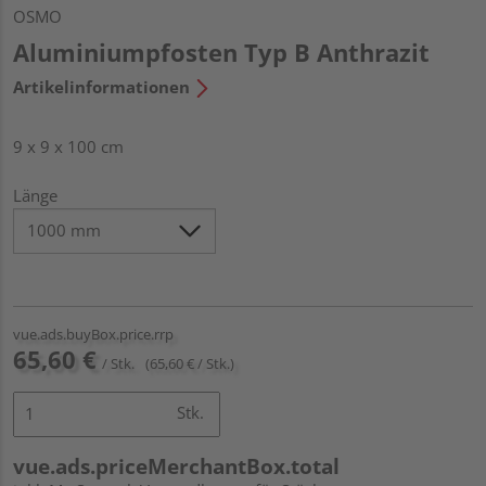
OSMO
Aluminiumpfosten Typ B Anthrazit
Artikelinformationen
9 x 9 x 100 cm
Länge
vue.ads.buyBox.price.rrp
65,60 €
/ Stk.
(65,60 € / Stk.)
Stk.
vue.ads.priceMerchantBox.total