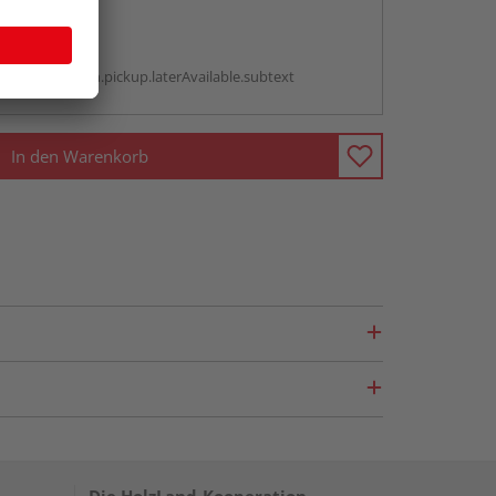
abholen
g:
antBox.option.pickup.laterAvailable.subtext
In den Warenkorb