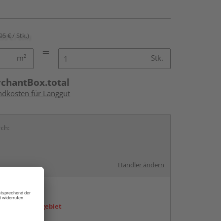
95 € / Stk.)
m²
Stk.
rchantBox.total
andkosten für Langgut
rch:
Händler ändern
en
icht im Liefergebiet