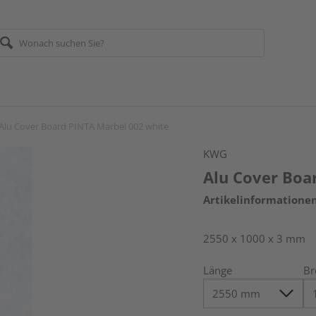
Alu Cover Board PINTA Marbel 002 white
KWG
Alu Cover Boa
Artikelinformatione
2550 x 1000 x 3 mm
Länge
Br