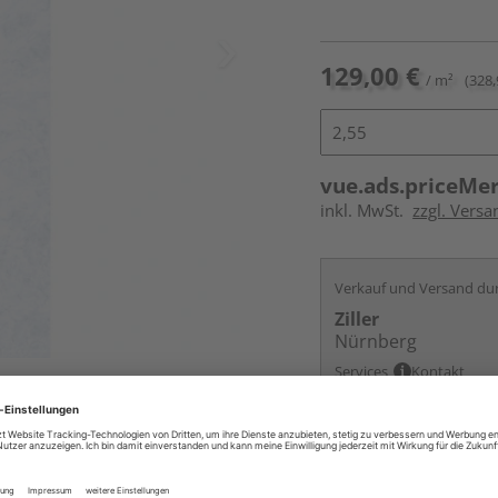
129,00 €
/ m²
(328,
vue.ads.priceMe
inkl. MwSt.
zzgl. Vers
Verkauf und Versand du
Ziller
Nürnberg
Services
Kontakt
Online bestell
Ihr Standort ist n