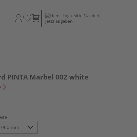
Mein Standort:
Jetzt angeben
rd PINTA Marbel 002 white
n
eite