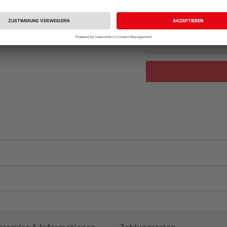
Beim Händler 
Auf Vorbestellun
vue.ads.priceMerch