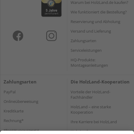
Warum bei HolzLand.de kaufen?
Wie funktioniert die Bestellung?
Reservierung und Abholung
Versand und Lieferung
Zahlungsarten
Serviceleistungen
HQ-Produkte:
Montageanleitungen
Zahlungsarten
Die HolzLand-Kooperation
PayPal
Vorteile der HolzLand-
Fachhändler
Onlineüberweisung
HolzLand – eine starke
Kreditkarte
Kooperation
Rechnung*
Ihre Karriere bei HolzLand
*Bonität vorausgesetzt
Holz-Lexikon