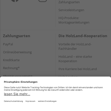
Zahlungsarten
Serviceleistungen
HQ-Produkte:
Montageanleitungen
Zahlungsarten
Die HolzLand-Kooperation
PayPal
Vorteile der HolzLand-
Fachhändler
Onlineüberweisung
HolzLand – eine starke
Kreditkarte
Kooperation
Rechnung*
Ihre Karriere bei HolzLand
*Bonität vorausgesetzt
Holz-Lexikon
Bauanleitungen
HolzLand Mitglieder-Bereich