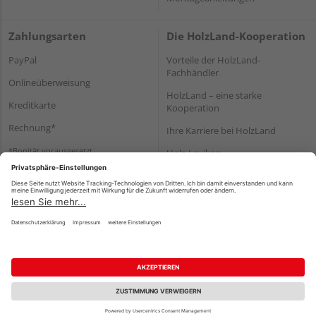
Zahlungsarten
Die HolzLand-Kooperation
PayPal
Vorteile der HolzLand-
Fachhändler
Onlineüberweisung
HolzLand – eine starke
Kreditkarte
Kooperation
Rechnung*
Ihre Karriere bei HolzLand
*Bonität vorausgesetzt
Holz-Lexikon
Bauanleitungen
HolzLand Mitglieder-Bereich
Impressum
Datenschutz
Nutzungsbedingungen
Barrierefreiheitserklärung
Vertrag widerrufen
©
HolzLand GmbH