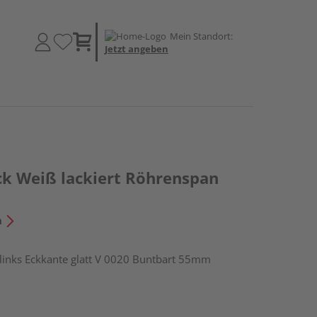
Mein Standort:
Jetzt angeben
k Weiß lackiert Röhrenspan
n
nks Eckkante glatt V 0020 Buntbart 55mm