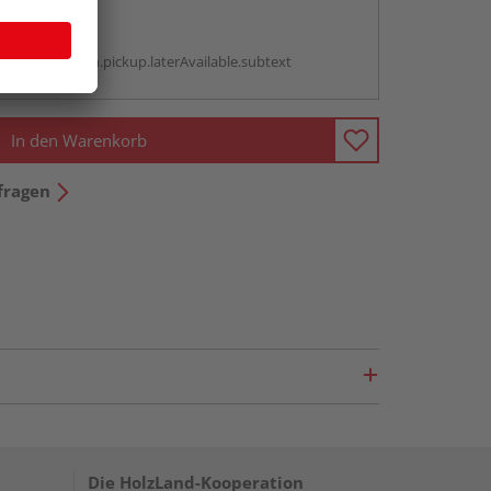
abholen
g:
antBox.option.pickup.laterAvailable.subtext
In den Warenkorb
fragen
Die HolzLand-Kooperation