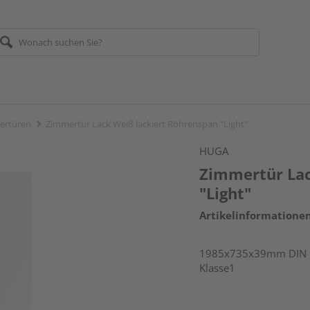
ertüren
Zimmertür Lack Weiß lackiert Röhrenspan "Light"
HUGA
Zimmertür Lac
"Light"
Artikelinformatione
1985x735x39mm DIN li
Klasse1