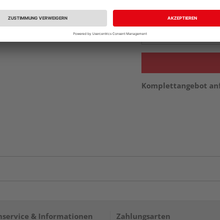
Beim Händler 
Auf Vorbestellun
vue.ads.priceMerch
Komplettangebot an
service & Informationen
Zahlungsarten