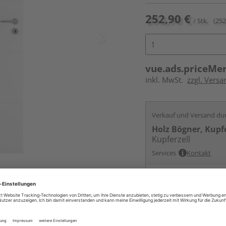
252,90 €
/ Stk.
(252
vue.ads.priceMe
inkl. MwSt.
zzgl. Versa
Verkauf und Versand du
Holz Bögner, Kupfe
Kupferzell
Services
Kontakt
ur nicht im Lieferumfang enthalten,
Online bestell
Auf Vorbestellun
vue.ads.priceMerch