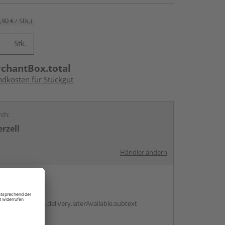
,90 € / Stk.)
Stk.
rchantBox.total
ndkosten für Stückgut
rch:
rzell
Händler ändern
en
g:
antBox.option.delivery.laterAvailable.subtext