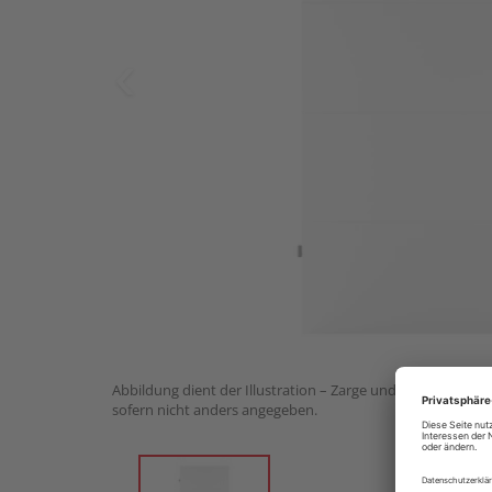
Abbildung dient der Illustration – Zarge und Drückergarnit
sofern nicht anders angegeben.