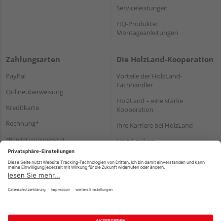
Serviceleistungen
HQ-Produkte:
Montageanleitungen
Zahlungsarten
Die HolzLand-Kooperation
PayPal
Vorteile der HolzLand-
Fachhändler
Onlineüberweisung
HolzLand – eine starke
Kreditkarte
Kooperation
Rechnung*
Ihre Karriere bei HolzLand
*Bonität vorausgesetzt
Holz-Lexikon
Bauanleitungen
HolzLand Mitglieder-Bereich
Impressum
Datenschutz
Nutzungsbedingungen