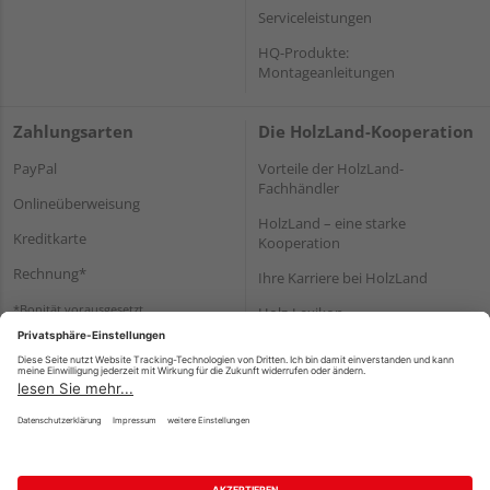
Serviceleistungen
HQ-Produkte:
Montageanleitungen
Zahlungsarten
Die HolzLand-Kooperation
PayPal
Vorteile der HolzLand-
Fachhändler
Onlineüberweisung
HolzLand – eine starke
Kreditkarte
Kooperation
Rechnung*
Ihre Karriere bei HolzLand
*Bonität vorausgesetzt
Holz-Lexikon
Bauanleitungen
HolzLand Mitglieder-Bereich
Impressum
Datenschutz
Nutzungsbedingungen