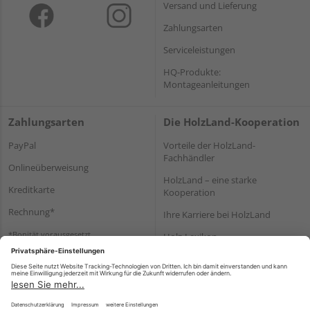
Versand und Lieferung
Zahlungsarten
Serviceleistungen
HQ-Produkte:
Montageanleitungen
Zahlungsarten
Die HolzLand-Kooperation
PayPal
Vorteile der HolzLand-
Fachhändler
Onlineüberweisung
HolzLand – eine starke
Kreditkarte
Kooperation
Rechnung*
Ihre Karriere bei HolzLand
*Bonität vorausgesetzt
Holz-Lexikon
Bauanleitungen
HolzLand Mitglieder-Bereich